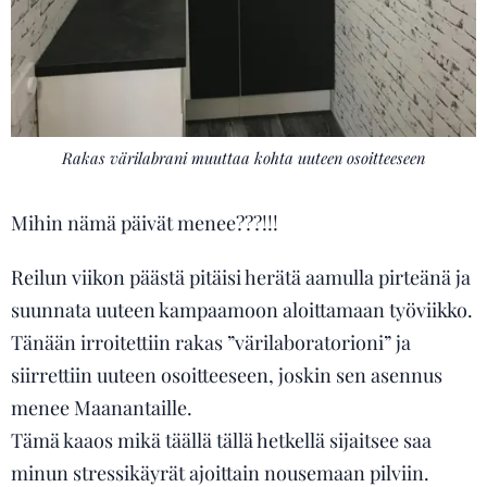
Rakas värilabrani muuttaa kohta uuteen osoitteeseen
Mihin nämä päivät menee???!!!
Reilun viikon päästä pitäisi herätä aamulla pirteänä ja
suunnata uuteen kampaamoon aloittamaan työviikko.
Tänään irroitettiin rakas ”värilaboratorioni” ja
siirrettiin uuteen osoitteeseen, joskin sen asennus
menee Maanantaille.
Tämä kaaos mikä täällä tällä hetkellä sijaitsee saa
minun stressikäyrät ajoittain nousemaan pilviin.