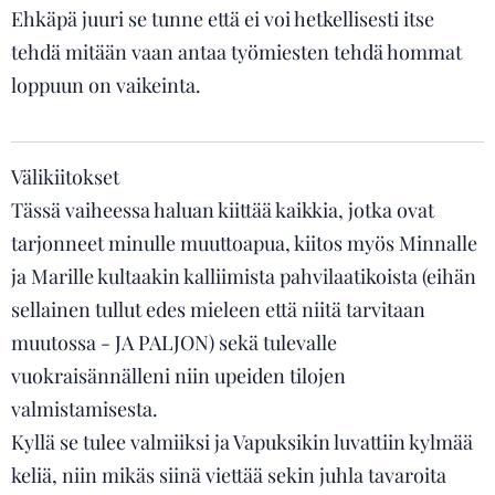
Ehkäpä juuri se tunne että ei voi hetkellisesti itse
tehdä mitään vaan antaa työmiesten tehdä hommat
loppuun on vaikeinta.
Välikiitokset
Tässä vaiheessa haluan kiittää kaikkia, jotka ovat
tarjonneet minulle muuttoapua, kiitos myös Minnalle
ja Marille kultaakin kalliimista pahvilaatikoista (eihän
sellainen tullut edes mieleen että niitä tarvitaan
muutossa - JA PALJON) sekä tulevalle
vuokraisännälleni niin upeiden tilojen
valmistamisesta.
Kyllä se tulee valmiiksi ja Vapuksikin luvattiin kylmää
keliä, niin mikäs siinä viettää sekin juhla tavaroita