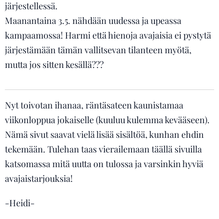
järjestellessä.
Maanantaina 3.5. nähdään uudessa ja upeassa
kampaamossa! Harmi että hienoja avajaisia ei pystytä
järjestämään tämän vallitsevan tilanteen myötä,
mutta jos sitten kesällä???
Nyt toivotan ihanaa, räntäsateen kaunistamaa
viikonloppua jokaiselle (kuuluu kulemma kevääseen).
Nämä sivut saavat vielä lisää sisältöä, kunhan ehdin
tekemään. Tulehan taas vierailemaan täällä sivuilla
katsomassa mitä uutta on tulossa ja varsinkin hyviä
avajaistarjouksia!
-Heidi-