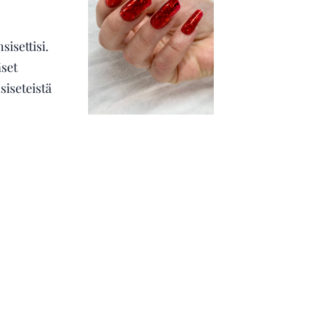
sisettisi.
äset
siseteistä