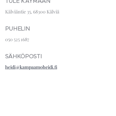
TULE KÄYMÄÄN
Kälviäntie 35, 68300 Kälviä
PUHELIN
050 525 1687
SÄHKÖPOSTI
heidi@kampaamoheidi.fi