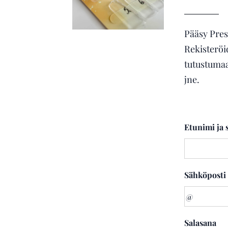
Pääsy Pres
Rekisteröid
tutustumaa
jne.
Etunimi ja
Sähköposti
Salasana