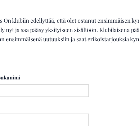
s On klubiin edellyttää, että olet ostanut ensimmäisen kyn
y nyt ja saa pääsy yksityiseen sisältöön. Klubilaisena pä
n ensimmäisenä uutuuksiin ja saat erikoistarjouksia kyn
 sukunimi