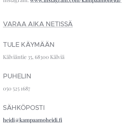
Instagram:
www.instagram.com/kampaamoheidi/
VARAA AIKA NETISSÄ
TULE KÄYMÄÄN
Kälviäntie 35, 68300 Kälviä
PUHELIN
050 525 1687
SÄHKÖPOSTI
heidi@kampaamoheidi.fi