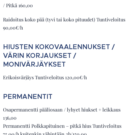
/ Pitkä 160,00
Raidoitus koko pää (tyvi tai koko pituudet) Tuntiveloitus
90,00€/h
HIUSTEN KOKOVAALENNUKSET /
VÄRIN KORJAUKSET /
MONIVÄRJÄYKSET
Erikoisvärjäys Tuntiveloitus 120,00€/h
PERMANENTIT
Osapermanentti pääliosaan / lyhyet hiukset + leikkaus
136,00
Permanentti Polkkapituinen – pitkä hius Tuntiveloitus
75,00/h kuitenkin vähintään 2h/150,00