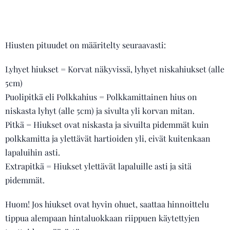
Hiusten pituudet on määritelty seuraavasti:
Lyhyet hiukset = Korvat näkyvissä, lyhyet niskahiukset (alle
5cm)
Puolipitkä eli Polkkahius = Polkkamittainen hius on
niskasta lyhyt (alle 5cm) ja sivulta yli korvan mitan.
Pitkä = Hiukset ovat niskasta ja sivuilta pidemmät kuin
polkkamitta ja ylettävät hartioiden yli, eivät kuitenkaan
lapaluihin asti.
Extrapitkä = Hiukset ylettävät lapaluille asti ja sitä
pidemmät.
Huom! Jos hiukset ovat hyvin ohuet, saattaa hinnoittelu
tippua alempaan hintaluokkaan riippuen käytettyjen